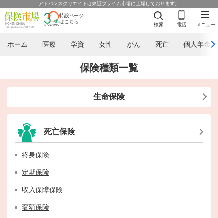
アドバンスクリエイトは東証プライム市場に上場しております。
特設ページ
は
こちら
検索
電話
メニュー
ホーム
医療
学資
女性
がん
死亡
個人年金
保険種類一覧
生命保険
死亡保険
終身保険
定期保険
収入保障保険
変額保険