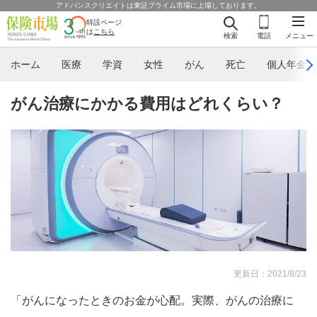
アドバンスクリエイトは東証プライム市場に上場しております。
特設ページ
は
こちら
検索
電話
メニュー
ホーム
医療
学資
女性
がん
死亡
個人年金
がん治療にかかる費用はどれくらい？
更新日：2021/8/23
「がんになったときのお金が心配。実際、がんの治療に