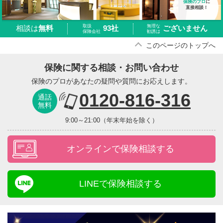
保険のプロ
に
直接相談！
取扱
無理な
93社
ございません
相談は
無料
保険会社
勧誘は
このページのトップへ
保険に関する相談・お問い合わせ
保険のプロがあなたの疑問や質問にお応えします。
0120-816-316
通話
無料
9:00～21:00（年末年始を除く）
オンラインで保険相談する
LINEで保険相談する