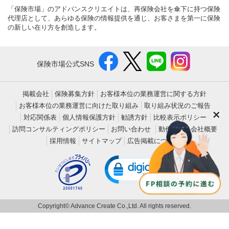
「保険市場」のアドバンスクリエイトは、再保険会社を傘下に持つ保険
代理店として、あらゆる保険の情報提供を通じ、お客さまを第一に保険
の新しい在り方を創造します。
保険市場公式SNS
掲載会社
保険募集方針
お客様本位の業務運営に関する方針
お客様本位の業務運営に向けた取り組み
取り組み状況のご報告
×
対応関係表
個人情報保護方針
勧誘方針
比較表示ポリシー
訪問コンサルティングポリシー
お問い合わせ
動作環境
会社概要
採用情報
サイトマップ
広告掲載について
Copyright© Advance Create Co.,Ltd. All rights reserved.