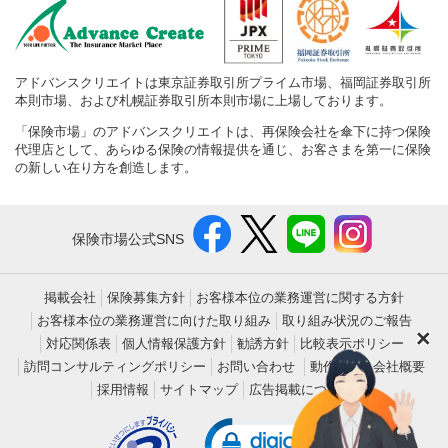
アドバンスクリエイトは東京証券取引所プライム市場、福岡証券取引所
本則市場、および札幌証券取引所本則市場に上場しております。
「保険市場」のアドバンスクリエイトは、再保険会社を傘下に持つ保険
代理店として、あらゆる保険の情報提供を通じ、お客さまを第一に保険
の新しい在り方を創造します。
保険市場公式SNS
掲載会社
保険募集方針
お客様本位の業務運営に関する方針
お客様本位の業務運営に向けた取り組み
取り組み状況のご報告
×
対応関係表
個人情報保護方針
勧誘方針
比較表示ポリシー
訪問コンサルティングポリシー
お問い合わせ
動作環境
会社概要
採用情報
サイトマップ
広告掲載について