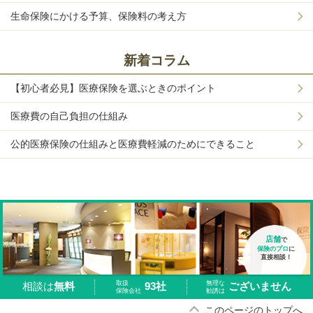
生命保険にかける予算、保険料の考え方
新着コラム
【初心者必見】医療保険を選ぶときのポイント
医療費の自己負担の仕組み
公的医療保険の仕組みと医療費軽減のためにできること
店舗
で
保険のプロ
に
直接相談！
取扱
無理な
93社
ございません
相談は
無料
保険会社
勧誘は
このページのトップへ