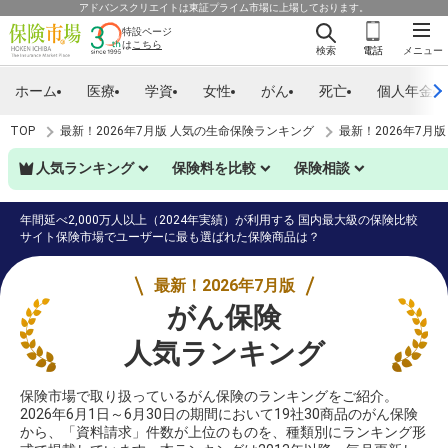
アドバンスクリエイトは東証プライム市場に上場しております。
特設ページ
は
こちら
検索
電話
メニュー
ホーム
医療
学資
女性
がん
死亡
個人年金
TOP
最新！2026年7月版 人気の生命保険ランキング
最新！2026年7月
人気ランキング
保険料を比較
保険相談
年間延べ2,000万人以上（2024年実績）が利用する 国内最大級の保険比較
サイト保険市場でユーザーに最も選ばれた保険商品は？
最新！2026年7月版
がん保険
人気ランキング
保険市場で取り扱っているがん保険のランキングをご紹介。
2026年6月1日～6月30日の期間において19社30商品のがん保険
から、「資料請求」件数が上位のものを、種類別にランキング形